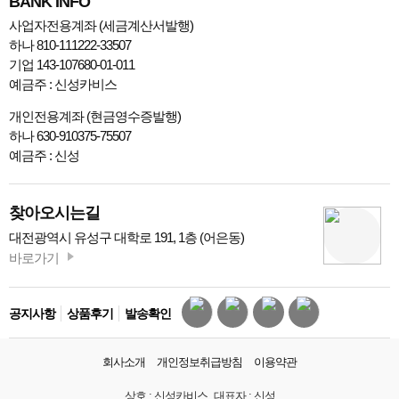
BANK INFO
사업자전용계좌 (세금계산서발행)
하나 810-111222-33507
기업 143-107680-01-011
예금주 : 신성카비스
개인전용계좌 (현금영수증발행)
하나 630-910375-75507
예금주 : 신성
찾아오시는길
대전광역시 유성구 대학로 191, 1층 (어은동)
바로가기
공지사항
상품후기
발송확인
회사소개
개인정보취급방침
이용약관
상호 :
신성카비스
대표자 :
신성