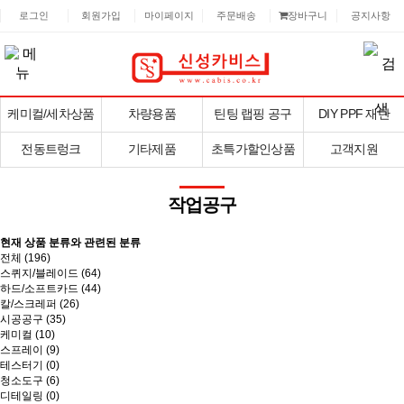
로그인
회원가입
마이페이지
주문배송
장바구니
공지사항
케미컬/세차상품
차량용품
틴팅 랩핑 공구
DIY PPF 재단
전동트렁크
기타제품
초특가할인상품
고객지원
작업공구
현재 상품 분류와 관련된 분류
전체 (
196
)
스퀴지/블레이드 (64)
하드/소프트카드 (44)
칼/스크레퍼 (26)
시공공구 (35)
케미컬 (10)
스프레이 (9)
테스터기 (0)
청소도구 (6)
디테일링 (0)