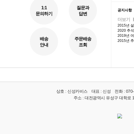
커뮤니
1:1
질문과
공지사항
문의하기
답변
더보기
2015년 
2020 추
2019년
배송
주문배송
2015년 
안내
조회
상호 :
신성카비스
대표 :
신성
전화 :
070
주소 :
대전광역시 유성구 대학로 19