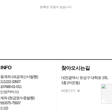
등록된 댓글이 없습니다.
 INFO
찾아오시는길
용계좌 (세금계산서발행)
대전광역시 유성구 대학로 191,
111222-33507
1층 (어은동)
107680-01-011
바로가기
: 신성카비스)
계좌 (현금영수증발행)
910375-75507
 신성)