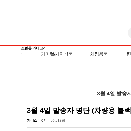
쇼핑몰 카테고리
케미컬/세차상품
차량용품
틴
3월 4일 발송
3월 4일 발송자 명단 (차량용 블
카비스
0건
56,319회