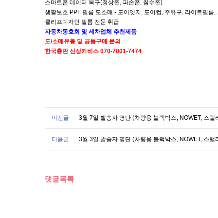
스마트폰 데이터 복구(정상폰, 파손폰, 침수폰)
생활보호 PPF 필름 도소매 - 도어엣지, 도어컵, 주유구, 라이트필름
클리프디자인 필름 전문 취급
자동차
동호회 및
세차업체
추천제품
도/소매
유통 및
공동구매 문의
한국총판
신성카비스 070-7801-7474
이전글
3월 7일 발송자 명단 (차량용 블랙박스, NOWET, 스
다음글
3월 3일 발송자 명단 (차량용 블랙박스, NOWET, 스
댓글목록