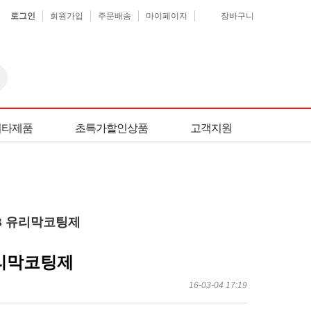
로그인
회원가입
주문배송
마이페이지
장바구니
기타제품
초특가할인상품
고객지원
SB 유리막코팅제
유리막코팅제
16-03-04 17:19