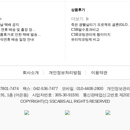
티 최신글
상품후기
더보기
설날 택배 공지
죽은 광빨살리기 프로젝트 글론(GLO
석 연휴 배송 및 출장 장…
CSB발수효과비교
 여름휴가로 인한 택배 발송…
CSB코팅관리제 웹이미지
추석연휴 배송 일정 안내
유리막코팅제 비교
회사소개
개인정보처리방침
이용약관
-7801-7474
팩스 :
042-536-7477
모바일 :
010-4408-2800
개인정보관리
1, 1층 (어은동)
사업자번호 :
305-30-91591
통신판매업신고번호
제202
COPYRIGHT(C) SSCABIS ALL RIGHTS RESERVED