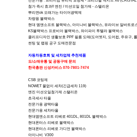
전문가용 : 프리미엄 유리막 코팅제 - 크리스탈 엑시드 X6 (CRISTAL 
첨가 즉시 효과!! 엔진 / 미션오일 첨가제 - 스탤리온
뿌리면ok 오래가는 타이어광택제
차량용 블랙박스
현대 엠앤소프트 블랙박스, 아이나비 블랙박스, 유라이브 알바트로스
KS블랙박스 프로비아 블랙박스, 와이파이 투텔라 블랙박스
클리프디자인 생활보호 PPF 필름 도매(도어엣지, 도어컵, 주유구, 
썬팅 및 랩핑 공구 도매전문점
자동차
동호회 및
세차업체
추천제품
도/소매
유통 및
공동구매 문의
한국총판
신성카비스 070-7801-7474
CSB 코팅제
NOWET 물없이 세차(긴급세차 119)
엔진 미션오일첨가제 스탤리온
초극세사 타올
전문가용 광택타올
전문가용 세차타올
현대앰엔소프트 리베로 401DL, 801DL 블랙박스
현대폰터스 리베로 블랙박스
현대폰터스 리베로 가디언 블랙박스
아이나비 V300