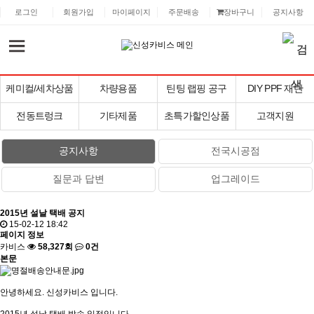
로그인
회원가입
마이페이지
주문배송
장바구니
공지사항
케미컬/세차상품
차량용품
틴팅 랩핑 공구
DIY PPF 재단
전동트렁크
기타제품
초특가할인상품
고객지원
공지사항
전국시공점
질문과 답변
업그레이드
2015년 설날 택배 공지
15-02-12 18:42
페이지 정보
카비스
58,327회
0건
본문
안녕하세요. 신성카비스 입니다.